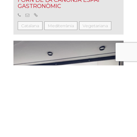
FORN DE LA CANONJA ESPAI
GASTRONÒMIC
Catalana
Mediterrània
Vegetariana
LO LLÉPOL GASTROBAR
De mercat
Mediterrània
Tapes