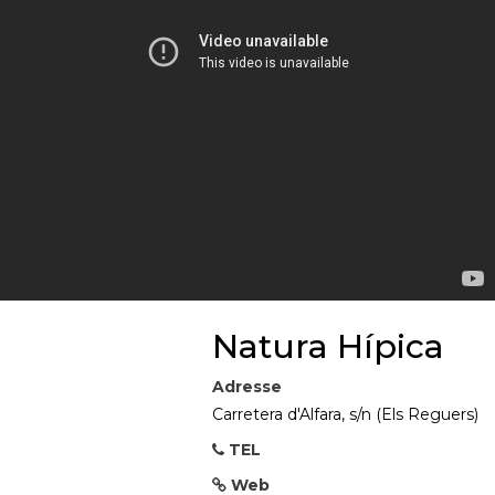
Natura Hípica
Adresse
Carretera d'Alfara, s/n (Els Reguers)
TEL
Web