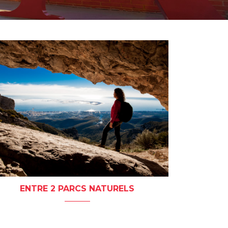
ENTRE 2 PARCS NATURELS