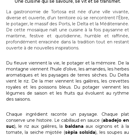
Une cuisine qui se savoure, se vit et se transmet.
La gastronomie de Tortosa est née d’une ville vivante,
diverse et ouverte, d’un territoire où se rencontrent l’Èbre,
le potager, le massif des Ports, le Delta et la Méditerranée.
De cette mosaïque naît une cuisine à la fois paysanne et
maritime, festive et quotidienne, humble et raffinée,
profondément enracinée dans la tradition tout en restant
ouverte à de nouvelles inspirations.
Du fleuve viennent la vie, le potager et la mémoire. De la
montagne viennent l’huile d’olive, les amandes, les herbes
aromatiques et les paysages de terres sèches. Du Delta
vient le riz. De la mer viennent les galères, les crevettes
royales et les poissons bleus. Du potager viennent les
légumes de saison et les fruits qui évoluent au rythme
des saisons.
Chaque ingrédient raconte un paysage. Chaque plat
conserve une histoire. Le cabillaud en sauce (
abadejo en
suc
), le riz aux galères, la
baldana
aux oignons et à la
tomate, la seiche mijotée (
sèpia solsida
), les soupes au