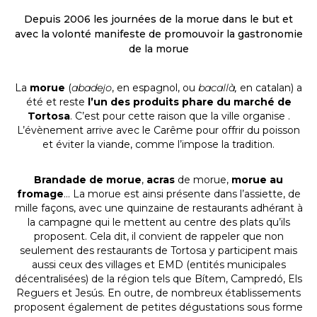
Depuis 2006 les journées de la morue dans le but et
avec la volonté manifeste de promouvoir la gastronomie
de la morue
La
morue
(
abadejo
, en espagnol, ou
bacallà,
en catalan) a
été et reste
l’un des produits phare du marché de
Tortosa
. C’est pour cette raison que la ville organise .
L’évènement arrive avec le Carême pour offrir du poisson
et éviter la viande, comme l’impose la tradition.
Brandade de morue
,
acras
de morue,
morue au
fromage
… La morue est ainsi présente dans l’assiette, de
mille façons, avec une quinzaine de restaurants adhérant à
la campagne qui le mettent au centre des plats qu’ils
proposent. Cela dit, il convient de rappeler que non
seulement des restaurants de Tortosa y participent mais
aussi ceux des villages et EMD (entités municipales
décentralisées) de la région tels que Bítem, Campredó, Els
Reguers et Jesús. En outre, de nombreux établissements
proposent également de petites dégustations sous forme