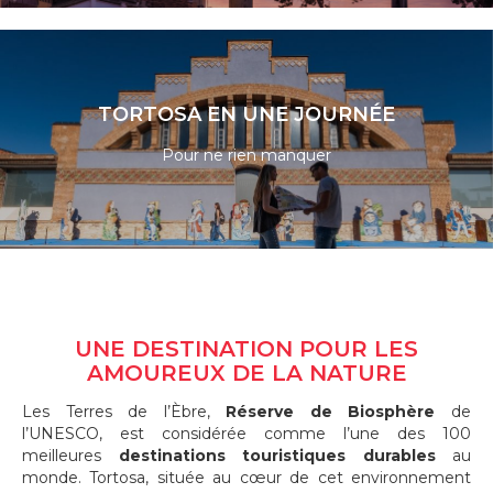
LIRE LA SUITE
TORTOSA EN UNE JOURNÉE
Pour ne rien manquer
LIRE LA SUITE
UNE DESTINATION POUR LES
AMOUREUX DE LA NATURE
Les Terres de l’Èbre,
Réserve de Biosphère
de
l’UNESCO, est considérée comme l’une des 100
meilleures
destinations touristiques durables
au
monde. Tortosa, située au cœur de cet environnement