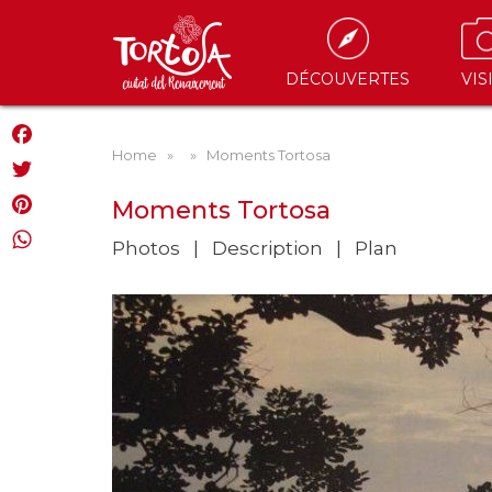
DÉCOUVERTES
VIS
Home
»
» Moments Tortosa
Facebook
Twitter
Moments Tortosa
Pinterest
Photos
Description
Plan
WhatsApp