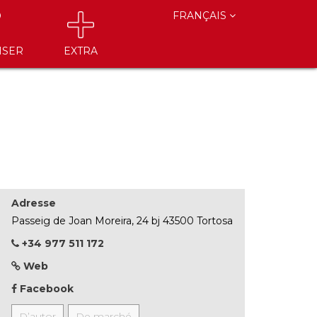
FRANÇAIS
ISER
EXTRA
Adresse
Passeig de Joan Moreira, 24 bj 43500 Tortosa
+34 977 511 172
Web
Facebook
D’autor
De marché