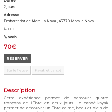
Durée
2 jours
Adresse
Embarcador de Mora La Nova , 43770 Mora la Nova
TEL
Web
70€
RÉSERVER
Sur le fleuve
Kayak et canoë
Description
Cette expérience permet de parcourir quatre
tronçons de l'Èbre en deux jours. Le canoë-kayak
permet de découvrir un Èbre calme, beau et plein de