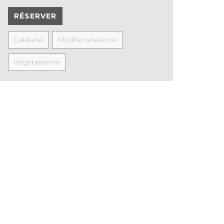
RÉSERVER
Catalane
Méditerranéenne
Végétarienne