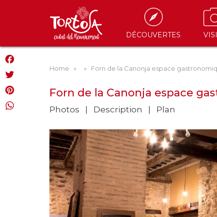
DÉCOUVERTES
VIS
Home
»
» Forn de la Canonja espace gastronomi
Facebook
Twitter
Forn de la Canonja espace ga
Pinterest
Photos
Description
Plan
WhatsApp