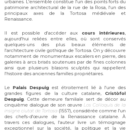
urbaines. L'ensemble constitue l'un des points forts du
patrimoine architectural de la rue de la Rosa, l'un des
principaux axes de la Tortosa médiévale et
Renaissance.
Il est possible d'accéder aux
cours intérieures
,
aujourd'hui reliées entre elles, où sont conservés
quelques-uns des plus beaux éléments de
l'architecture civile gothique de Tortosa. On y découvre
notamment de monumentaux escaliers en pierre, des
galeries à arcs brisés soutenues par de fines colonnes
ainsi que plusieurs blasons sculptés qui rappellent
l'histoire des anciennes familles propriétaires.
Le
Palais Despuig
est étroitement lié à l'une des
grandes figures de la culture catalane,
Cristòfol
Despuig
. Cette demeure familiale sert de décor au
cinquième dialogue de son œuvre
Los Col·loquis de la
insigne ciutat de Tortosa
(1557), considérée comme l'un
des chefs-d'œuvre de la Renaissance catalane. À
travers ces dialogues, l'auteur livre un témoignage
exceptionnel sur la société, la politique et la vie