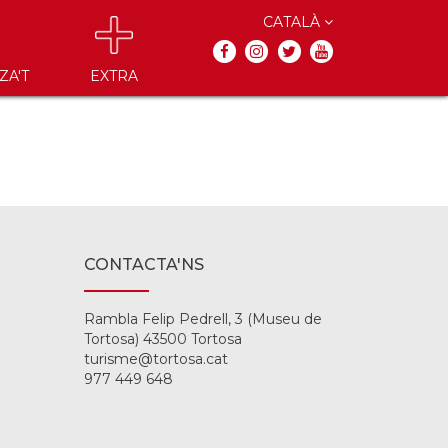
CATALÀ
ZA'T
EXTRA
CONTACTA'NS
Rambla Felip Pedrell, 3 (Museu de
Tortosa) 43500 Tortosa
turisme@tortosa.cat
977 449 648