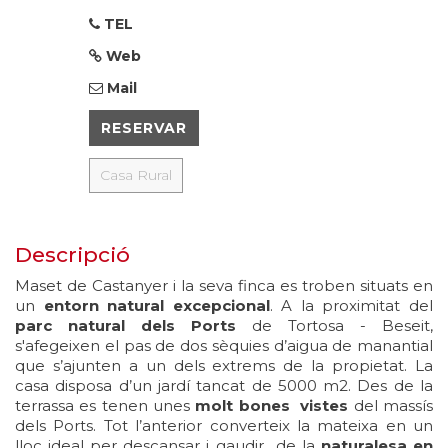
TEL
Web
Mail
RESERVAR
Casa Rural
Descripció
Maset de Castanyer i la seva finca es troben situats en
un
entorn natural excepcional
. A la proximitat del
parc natural dels Ports
de Tortosa - Beseit,
s'afegeixen el pas de dos sèquies d’aigua de manantial
que s’ajunten a un dels extrems de la propietat. La
casa disposa d’un jardí tancat de 5000 m2. Des de la
terrassa es tenen unes
molt bones vistes
del massís
dels Ports. Tot l’anterior converteix la mateixa en un
lloc ideal per descansar i gaudir de la
naturalesa en