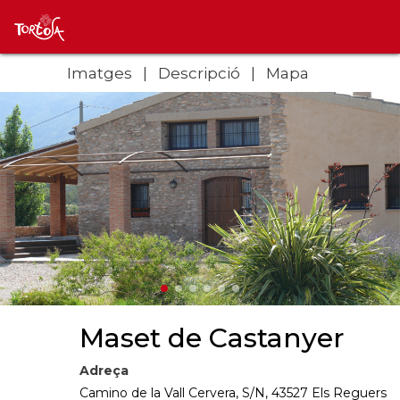
Imatges
Descripció
Mapa
Maset de Castanyer
Adreça
Camino de la Vall Cervera, S/N, 43527 Els Reguers