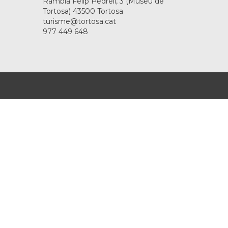
Rambla Felip Pedrell, 3 (Museu de
Tortosa) 43500 Tortosa
turisme@tortosa.cat
977 449 648