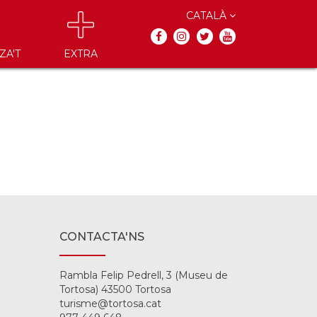
CATALÀ
ZA'T
EXTRA
CONTACTA'NS
Rambla Felip Pedrell, 3 (Museu de
Tortosa) 43500 Tortosa
turisme@tortosa.cat