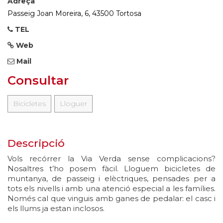
Adreça
Passeig Joan Moreira, 6, 43500 Tortosa
TEL
Web
Mail
Consultar
Bicicletes
Lloguer
Descripció
Vols recórrer la Via Verda sense complicacions?
Nosaltres t’ho posem fàcil. Lloguem bicicletes de
muntanya, de passeig i elèctriques, pensades per a
tots els nivells i amb una atenció especial a les famílies.
Només cal que vinguis amb ganes de pedalar: el casc i
els llums ja estan inclosos.