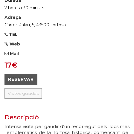
Durada
2 hores i 30 minuts
Adreça
Carrer Palau, 5, 43500 Tortosa
TEL
Web
Mail
17€
RESERVAR
Visites guiades
Descripció
Intensa visita per gaudir d’un recorregut pels llocs més
emblemàtics de la Tortosa històrica, començant pel