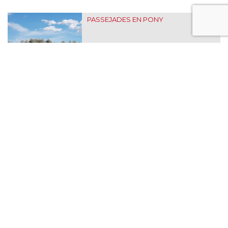
PASSEJADES EN PONY
Consultar
25€
NATURA HÍPICA SPECIAL
Consultar
Consultar
EXCURSIONS A CAVALL