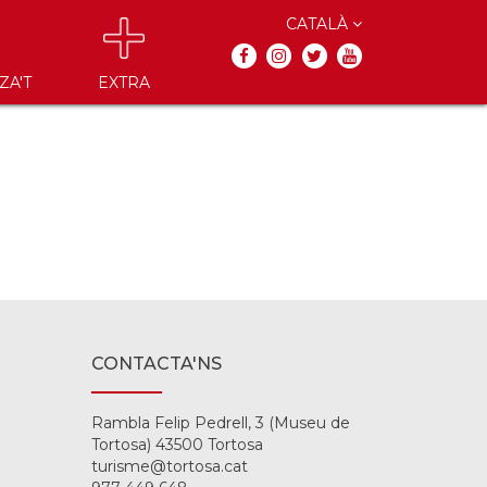
CATALÀ
ZA'T
EXTRA
CONTACTA'NS
Rambla Felip Pedrell, 3 (Museu de
Tortosa) 43500 Tortosa
turisme@tortosa.cat