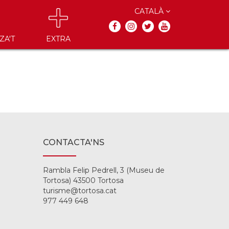
CATALÀ
ZA'T
EXTRA
CONTACTA'NS
Rambla Felip Pedrell, 3 (Museu de
Tortosa) 43500 Tortosa
turisme@tortosa.cat
977 449 648