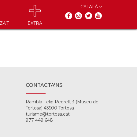
CATALÀ
ZA'T
EXTRA
CONTACTA'NS
Rambla Felip Pedrell, 3 (Museu de
Tortosa) 43500 Tortosa
turisme@tortosa.cat
977 449 648