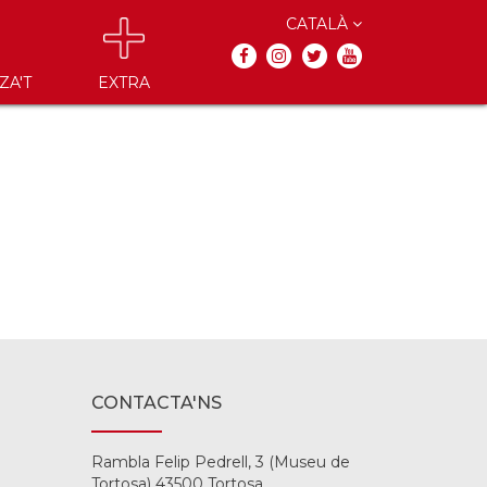
CATALÀ
ZA'T
EXTRA
CONTACTA'NS
Rambla Felip Pedrell, 3 (Museu de
Tortosa) 43500 Tortosa