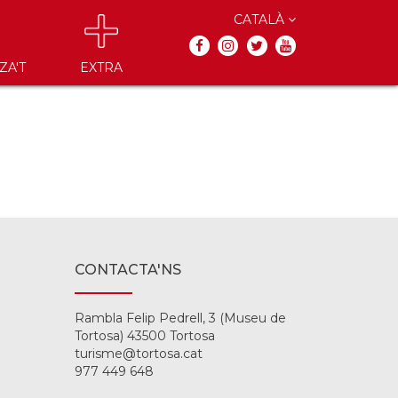
CATALÀ
ZA'T
EXTRA
CONTACTA'NS
Rambla Felip Pedrell, 3 (Museu de
Tortosa) 43500 Tortosa
turisme@tortosa.cat
977 449 648