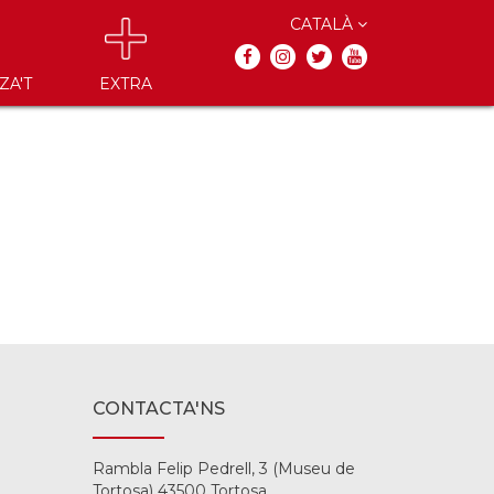
CATALÀ
ZA'T
EXTRA
CONTACTA'NS
Rambla Felip Pedrell, 3 (Museu de
Tortosa) 43500 Tortosa