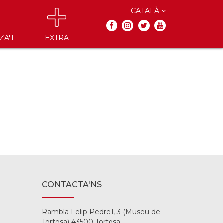
CATALÀ
ZA'T
EXTRA
CONTACTA'NS
Rambla Felip Pedrell, 3 (Museu de
Tortosa) 43500 Tortosa