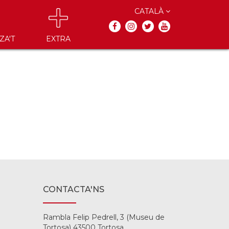
CATALÀ
ZA'T
EXTRA
CONTACTA'NS
Rambla Felip Pedrell, 3 (Museu de
Tortosa) 43500 Tortosa