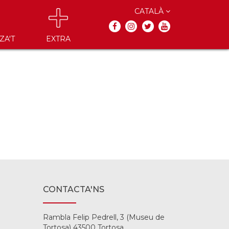
CATALÀ
ZA'T
EXTRA
CONTACTA'NS
Rambla Felip Pedrell, 3 (Museu de
Tortosa) 43500 Tortosa