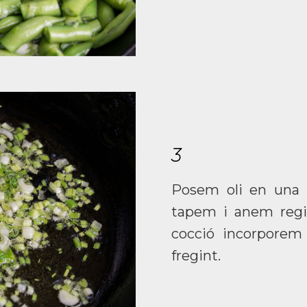
3
Posem oli en una p
tapem i anem regir
cocció incorporem 
fregint.