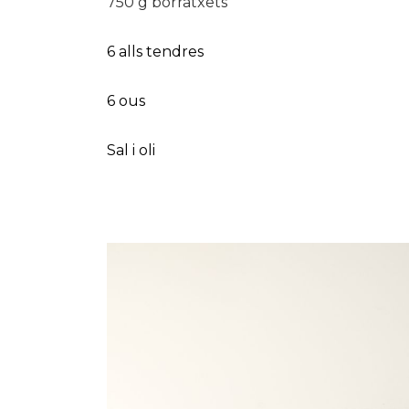
750 g borratxets
6 alls tendres
6 ous
Sal i oli