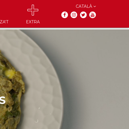
CATALÀ
ZA'T
EXTRA
S