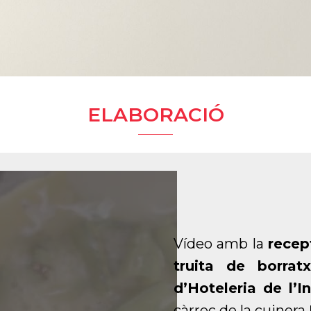
ELABORACIÓ
Vídeo amb la
recep
truita de borratx
d’Hoteleria de l’I
càrrec de la cuinera