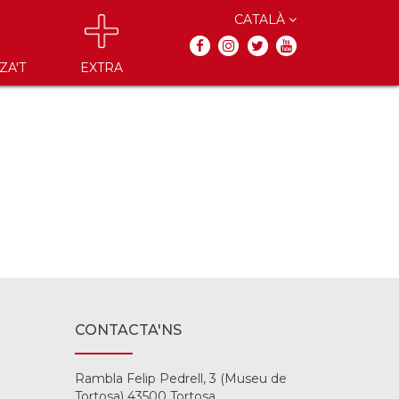
CATALÀ
ZA'T
EXTRA
CONTACTA'NS
Rambla Felip Pedrell, 3 (Museu de
Tortosa) 43500 Tortosa