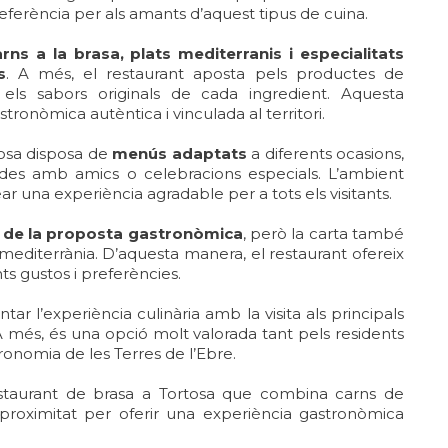
 referència per als amants d’aquest tipus de cuina.
rns a la brasa, plats mediterranis i especialitats
s
. A més, el restaurant aposta pels productes de
els sabors originals de cada ingredient. Aquesta
ronòmica autèntica i vinculada al territori.
tosa disposa de
menús adaptats
a diferents ocasions,
ades amb amics o celebracions especials. L’ambient
ear una experiència agradable per a tots els visitants.
ta de la proposta gastronòmica
, però la carta també
ó mediterrània. D’aquesta manera, el restaurant ofereix
ts gustos i preferències.
ar l’experiència culinària amb la visita als principals
. A més, és una opció molt valorada tant pels residents
ronomia de les Terres de l’Ebre.
restaurant de brasa a Tortosa que combina carns de
 proximitat per oferir una experiència gastronòmica