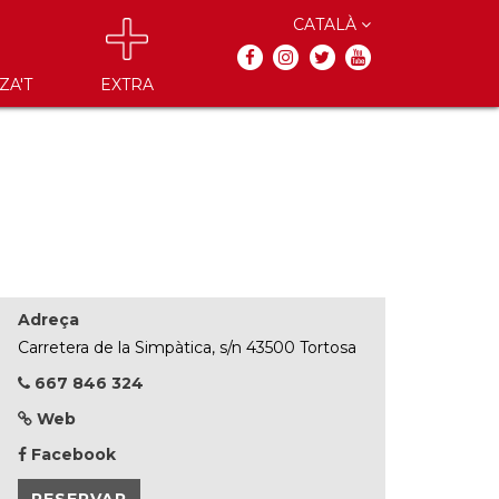
CATALÀ
ZA'T
EXTRA
Adreça
Carretera de la Simpàtica, s/n 43500 Tortosa
667 846 324
Web
Facebook