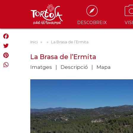
DESCOBREIX
VIS
Inici
»
» La Brasa de l’Ermita
Facebook
Twitter
La Brasa de l’Ermita
Pinterest
Imatges
Descripció
Mapa
WhatsApp