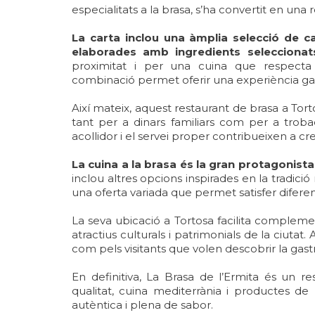
especialitats a la brasa, s’ha convertit en una
La carta inclou una àmplia selecció de ca
elaborades amb ingredients seleccionat
proximitat i per una cuina que respecta 
combinació permet oferir una experiència gast
Així mateix, aquest restaurant de brasa a Tor
tant per a dinars familiars com per a trob
acollidor i el servei proper contribueixen a cr
La cuina a la brasa és la gran protagonis
inclou altres opcions inspirades en la tradici
una oferta variada que permet satisfer diferen
La seva ubicació a Tortosa facilita complement
atractius culturals i patrimonials de la ciutat
com pels visitants que volen descobrir la gast
En definitiva, La Brasa de l’Ermita és un 
qualitat, cuina mediterrània i productes de
autèntica i plena de sabor.