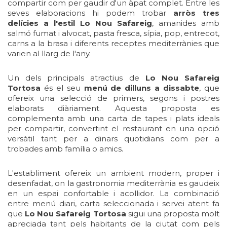
compartir com per gaudir d'un àpat complet. Entre les
seves elaboracions hi podem trobar
arròs tres
delícies a l'estil Lo Nou Safareig
, amanides amb
salmó fumat i alvocat, pasta fresca, sípia, pop, entrecot,
carns a la brasa i diferents receptes mediterrànies que
varien al llarg de l'any.
Un dels principals atractius de
Lo Nou Safareig
Tortosa
és el seu
menú de dilluns a dissabte
, que
ofereix una selecció de primers, segons i postres
elaborats diàriament. Aquesta proposta es
complementa amb una carta de tapes i plats ideals
per compartir, convertint el restaurant en una opció
versàtil tant per a dinars quotidians com per a
trobades amb família o amics.
L'establiment ofereix un ambient modern, proper i
desenfadat, on la gastronomia mediterrània es gaudeix
en un espai confortable i acollidor. La combinació
entre menú diari, carta seleccionada i servei atent fa
que
Lo Nou Safareig Tortosa
sigui una proposta molt
apreciada tant pels habitants de la ciutat com pels