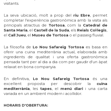
visitants.
La seva ubicació, molt a prop del
riu Ebre
, permet
completar l'experiència gastronòmica amb la visita als
principals atractius de
Tortosa
, com la
Catedral de
Santa Maria
, el
Castell de la Suda
, els
Reials Col·legis
,
el
Call Jueu
, el
Museu de Tortosa
o el passeig fluvial.
La filosofia de
Lo Nou Safareig Tortosa
es basa en
oferir una cuina mediterrània actual, elaborada amb
ingredients de qualitat i una oferta gastronòmica
pensada tant per al dia a dia com per gaudir d'un àpat
relaxat en bona companyia.
En definitiva,
Lo Nou Safareig Tortosa
és una
excel·lent proposta per descobrir la
cuina
mediterrània
, les
tapes
, el
menú diari
i una carta
variada en un ambient modern i acollidor.
HORARIS D'OBERTURA: