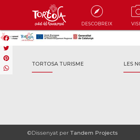
DESCOBREIX
VIS
Facebook
Twitter
TORTOSA TURISME
LES N
Pinterest
WhatsApp
©Dissenyat per
Tandem Projects