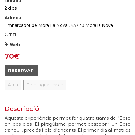
Durada
2 dies
Adreça
Embarcador de Mora La Nova , 43770 Mora la Nova
TEL
Web
70€
RESERVAR
Al riu
En piragua i caiac
Descripció
Aquesta experiència permet fer quatre trams de l'Ebre
en dos dies. El piragüisme permet descobrir un Ebre
tranquil, preciós i ple d'encants. El primer dia al matí es