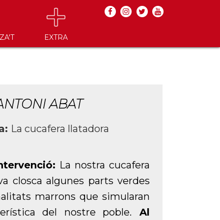
ZA'T
EXTRA
ANTONI ABAT
ra:
La cucafera llatadora
intervenció:
La nostra cucafera
va closca algunes parts verdes
nalitats marrons que simularan
terística del nostre poble.
Al