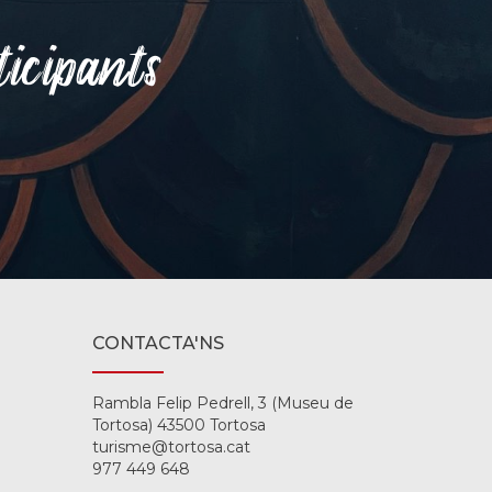
ticipants
CONTACTA'NS
Rambla Felip Pedrell, 3 (Museu de
Tortosa) 43500 Tortosa
turisme@tortosa.cat
977 449 648