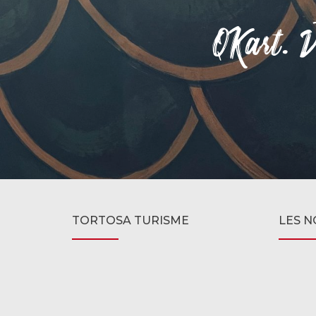
QKart. V
TORTOSA TURISME
LES N