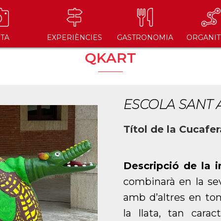
ITA
EXPERIÈNCIES
GASTRONOMIA
ORGANIT
QKART
ESCOLA SANT 
Títol de la Cucafe
Descripció de la 
combinarà en la se
amb d’altres en to
la llata, tan carac