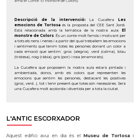
amb el Conte: El Monstre de Colors)
Descripció de la intervenció:
La Cucafera
Les
emocions de Tortosa
és la proposta del CEE Sant Jordi.
Està relacionada amb la temàtica de la nostra aula:
El
monstre de Colors
. És un conte molt famós i motivant per
a tots els nens i nenes i a partir del qual treballem les emocions
i sentiments que tenim totes les persones donant un color a
cada emoció que sentim: groc (alegria), verd (calma), blau
(tristesa), roig (ràbia), gris (por) i rosa (enamorats).
La Cucafera que proposem la nostra aula estarà pintada i
ambientada, doncs, amb els colors que representen les
emocions que sentim les persones, destacant les positives
(groc, verd…), tot i tenir present que totes són necessàries. Serà
una Cucafera molt acolorida i divertida per a tota la ciutat.
L'ANTIC
ESCORXADOR
Aquest edifici avui en dia és el
Museu de Tortosa
i