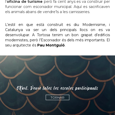
l’
oficina de turisme
però fa cent anys es va construir per
funcionar com escorxador municipal. Aquí es sacrificaven
els animals abans de vendre’ls a les carnisseries.
L’estil en que està construït es diu Modernisme, i
Catalunya va ser un dels principals llocs on es va
desenvolupar. A Tortosa tenim un bon grapat d’edificis
modernistes, però l’Escorxador és dels més importants. El
seu arquitecte és
Pau Montguió
.
QKart. Veure totes les escoles participants
TORNAR