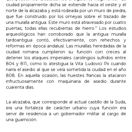
ciudad propiamente dicha se extiende hacia el oeste y el
norte de la alcazaba y está rodeada por un muro de piedra,
que fue construido por los omeyas sobre el trazado de
una muralla antigua. Este muro está atravesado por cuatro
puertas, todas ellas recubiertas de hierro.” Los estudios
arqueológicos han corroborado que la antigua muralla
tardoantigua contó, efectivamente, con rehechos y
reformas en época andalusí. Las murallas heredadas de la
ciudad romana cumplieron su función con creces al
detener los ataques imperiales carolingios sufridos entre
804 y 811, como lo atestigua la Vita Ludovici Pii cuando
narra el asedio al que se veía sometida la ciudad en el año
808. En aquella ocasión, las huestes francas la atacaron
infructuosamente con maquinaria de asedio durante
cuarenta días.
La alcazaba, que corresponde al actual castillo de la Suda,
era una fortaleza de carácter urbano cuya función era
servir de residencia a un gobernador militar al cargo de
una guarnición.