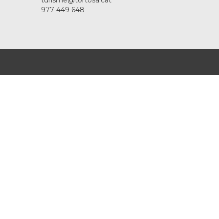
turisme@tortosa.cat
977 449 648