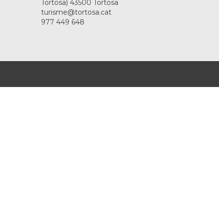
Tortosa) 43500 Tortosa
turisme@tortosa.cat
977 449 648