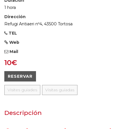
Duración
1 hora
Dirección
Refugi Antiaeri nº4, 43500 Tortosa
TEL
Web
Mail
10€
RESERVAR
Visites guiades
Visitas guiadas
Descripción