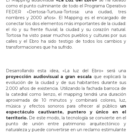
El Mapping audiovisual
«La Luz del Ebro»
se ha ideado
como el punto culminante de todo el Programa Operativo
FEDER «Dertosa-Turtuxa-Tortosa: una ciudad, tres
nombres y 2000 años». El Mapping es el encargado de
conectar los dos elementos más importantes de la ciudad:
el río y su frente fluvial; la ciudad y su corazón natural.
Tortosa ha visto pasar muchos pueblos y culturas por sus
calles y el Ebro ha sido testigo de todos los cambios y
transformaciones que ha sufrido.
Desarrollando esta idea, «La luz del Ebro» será una
proyección audiovisual a gran escala
que explicará la
evolución de la ciudad y de sus habitantes durante sus
2.000 años de existencia. Utilizando la fachada barroca de
la catedral como lienzo, el mapping tendrá una duración
aproximada de 10 minutos y combinará colores, luz,
música y efectos sonoros para ofrecer al público
un
espectáculo cautivante, puntero y único en el
territorio.
De este modo, la tecnología se convierte en el
punto de unión entre patrimonio arquitectónico y
naturaleza y puede convertirse en un reclamo estimulante