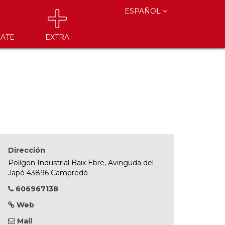
ESPAÑOL
ATE
EXTRA
Dirección
Polígon Industrial Baix Ebre, Avinguda del
Japó 43896 Campredó
606967138
Web
Mail