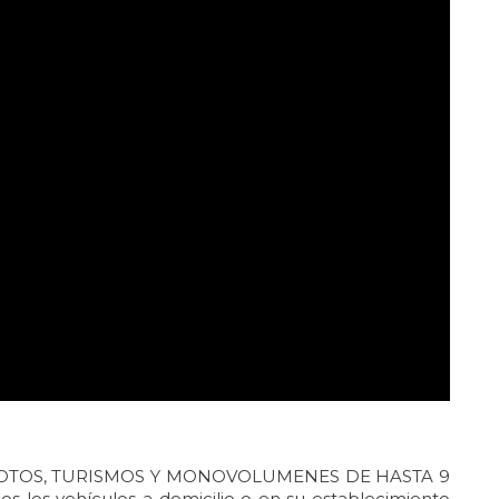
 MOTOS, TURISMOS Y MONOVOLUMENES DE HASTA 9
os vehículos a domicilio o en su establecimiento