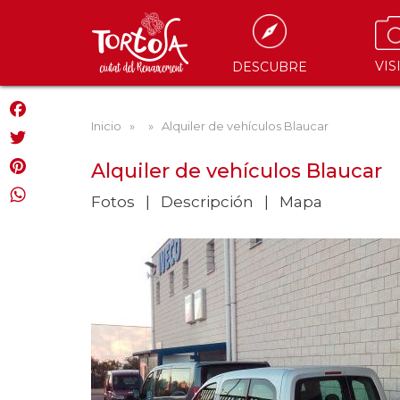
VIS
DESCUBRE
Inicio
»
» Alquiler de vehículos Blaucar
Facebook
Twitter
Alquiler de vehículos Blaucar
Pinterest
Fotos
Descripción
Mapa
WhatsApp