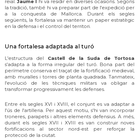
reial.
Jaume I
hi va residir en diverses ocasions. Segons
la tradició, també hi va preparar part de l'expedició per
a la conquesta de Mallorca. Durant els segles
següents, la fortalesa va mantenir un paper estratègic
en la defensa i el control del territori.
Una fortalesa adaptada al turó
L'estructura del
Castell de la Suda de Tortosa
s'adapta a la forma irregular del turó. Bona part del
perímetre conserva el traçat de la fortificació medieval,
amb muralles i torres de planta quadrada. Tanmateix,
l'evolució de les tècniques militars va obligar a
transformar progressivament les defenses.
Entre els segles XVI i XVIII, el conjunt es va adaptar a
l'ús de l'artilleria. Per aquest motiu, s'hi van incorporar
troneres, parapets i altres elements defensius. A més,
durant els segles XVII i XVIII es van construir noves
fortificacions al sector nord-est per reforçar la
protecció de la ciutat.