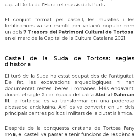
cap al Delta de l'Ebre i el massís dels Ports.
El conjunt format pel castell, les muralles i les
fortificacions va ser escollit per votació popular com
un dels
7 Tresors del Patrimoni Cultural de Tortosa
,
en el marc de la Capital de la Cultura Catalana 2021.
Castell de la Suda de Tortosa: segles
d'història
El turó de la Suda ha estat ocupat des de l'antiguitat.
De fet, les excavacions arqueològiques hi han
documentat restes iberes i romanes. Més endavant,
durant el segle X i en època del califa
Abd-al-Rahman
III
, la fortalesa es va transformar en una poderosa
alcassaba andalusina. Així, es va convertir en un dels
principals centres polítics i militars de la ciutat islàmica.
Després de la conquesta cristiana de Tortosa l'any
1148
, el castell va passar a tenir funcions de residència