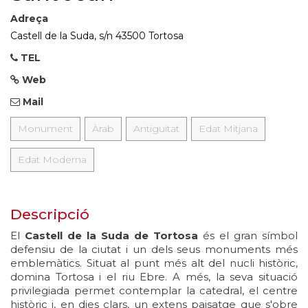
Adreça
Castell de la Suda, s/n 43500 Tortosa
TEL
Web
Mail
Monument
Àrab
Antiguitat
Edat Mitjana
Edat Moderna
Descripció
El
Castell de la Suda de Tortosa
és el gran símbol
defensiu de la ciutat i un dels seus monuments més
emblemàtics. Situat al punt més alt del nucli històric,
domina Tortosa i el riu Ebre. A més, la seva situació
privilegiada permet contemplar la catedral, el centre
històric i, en dies clars, un extens paisatge que s'obre