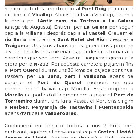
Sortim de Tortosa en direcció al
Pont Roig
per creuar
en direcció
Vinallop
. Abans d'entrar a Vinallop, girem a
la dreta pel l'
Antic camí de Tortosa a La Galera
(antiga via Augusta). Entrem per
La Galera
per seguir
cap a la
Miliana
i després cap a
El Castell
. Creuem el
riu Sènia
i entrem a
Sant Rafel del Riu
i després a
Traiguera
. Uns kms abans de Traiguera ens apropem
a veure les oliveres mil·lenàries, per després tornar a la
carretera que seguiem. Passem Traiguera i girem a la
dreta per la
N-232
. Per aquesta carretera pujarem fins
al
Port Querol
durant uns 30 kms de pujada continua.
Passem per
La Jana, Xert i Vallibana
abans de
coronar el
Port de Querol
, moment en que
comencem a baixar cap Morella. Ens apropem a
Morella
i a partir d'allí comencem a pujar al
Port de
Torrremiro
durant uns kms. Passat el Port ens dirigim
a
Herbes, Penyaroja de Tastavins i Fuentespalda
abans d'arribar a
Vallderoures.
Continuem en direcció Tortosa i uns 7 kms més
endavant, agafem el desviament cap a
Cretes, Lledó i
Arenys de Lledó
. Seguim en direcció a Bot i abans