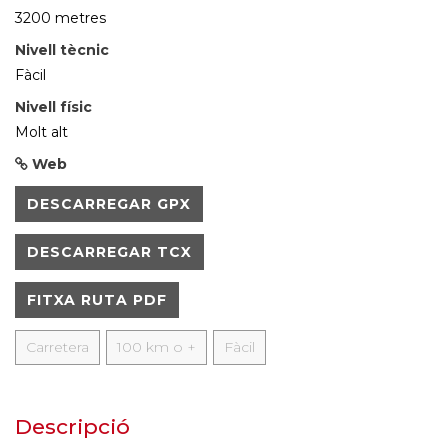
3200 metres
Nivell tècnic
Fàcil
Nivell físic
Molt alt
Web
DESCARREGAR GPX
DESCARREGAR TCX
FITXA RUTA PDF
Carretera
100 km o +
Fàcil
Descripció