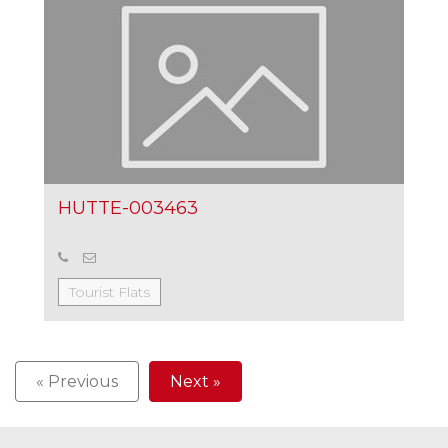
HUTTE-003463
Tourist Flats
« Previous
Next »