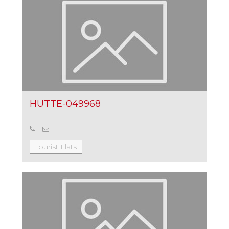
HUTTE-049968
Tourist Flats