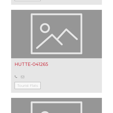
HUTTE-041265
Tourist Flats