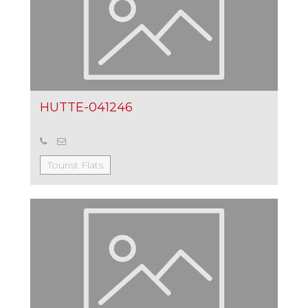
HUTTE-041246
Tourist Flats