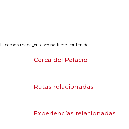
El campo mapa_custom no tiene contenido.
LA CATEDRAL Y
Cerca del Palacio
LA EXPOSICIÓN
PERMANENTE
LA TORTOSA
Rutas relacionadas
DEL
RENACIMIENTO
CRUCERO POR
Experiencias relacionadas
EL RÍO EBRO EN
TORTOSA 60