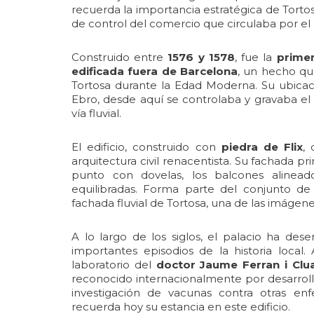
recuerda la importancia estratégica de Tort
de control del comercio que circulaba por el 
Construido entre
1576 y 1578
, fue la
primer
edificada fuera de Barcelona
, un hecho que
Tortosa durante la Edad Moderna. Su ubicació
Ebro, desde aquí se controlaba y gravaba el
vía fluvial.
El edificio, construido con
piedra de Flix
,
arquitectura civil renacentista. Su fachada p
punto con dovelas, los balcones alinead
equilibradas. Forma parte del conjunto de e
fachada fluvial de Tortosa, una de las imáge
A lo largo de los siglos, el palacio ha de
importantes episodios de la historia local.
laboratorio del
doctor Jaume Ferran i Clu
reconocido internacionalmente por desarrolla
investigación de vacunas contra otras en
recuerda hoy su estancia en este edificio.