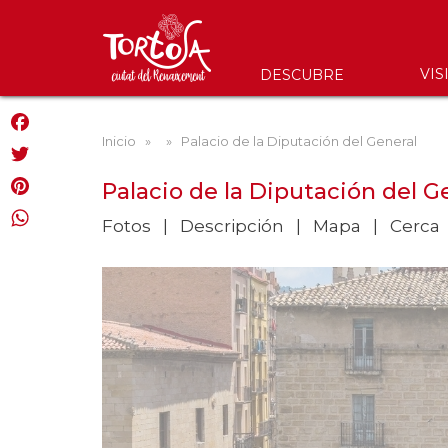
VIS
DESCUBRE
Inicio
»
» Palacio de la Diputación del General
Facebook
Twitter
Palacio de la Diputación del G
Pinterest
Fotos
Descripción
Mapa
Cerca
WhatsApp